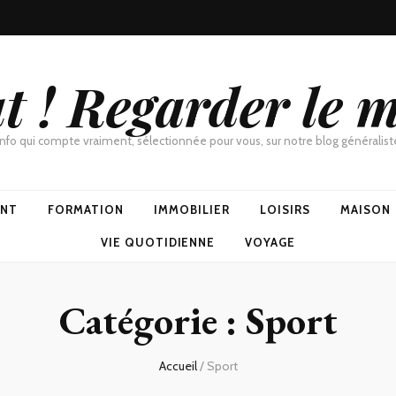
t ! Regarder le 
'info qui compte vraiment, sélectionnée pour vous, sur notre blog généraliste
ENT
FORMATION
IMMOBILIER
LOISIRS
MAISON
VIE QUOTIDIENNE
VOYAGE
Catégorie :
Sport
Accueil
/
Sport