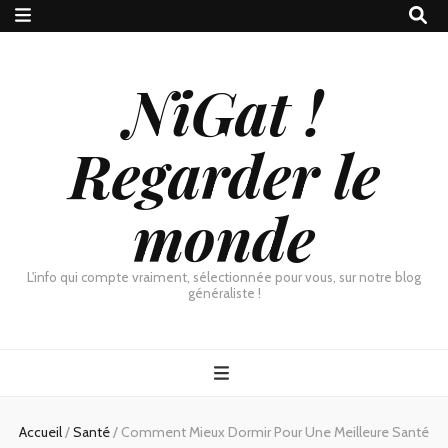
NiGat !
Regarder le
monde
L'info qui compte vraiment, sélectionnée pour vous, sur notre blog
généraliste !
Accueil
/
Santé
/
Comment Mieux Dormir Pour Une Meilleure Santé